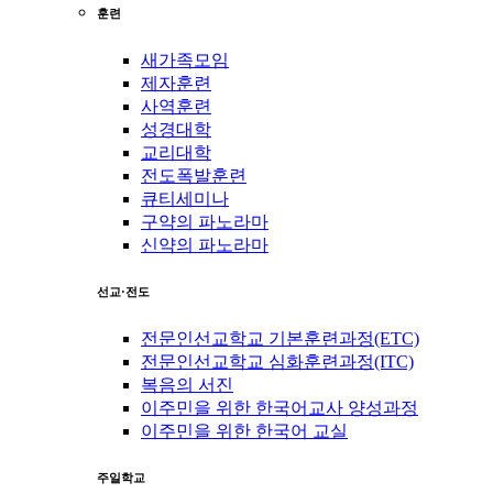
훈련
새가족모임
제자훈련
사역훈련
성경대학
교리대학
전도폭발훈련
큐티세미나
구약의 파노라마
신약의 파노라마
선교·전도
전문인선교학교 기본훈련과정(ETC)
전문인선교학교 심화훈련과정(ITC)
복음의 서진
이주민을 위한 한국어교사 양성과정
이주민을 위한 한국어 교실
주일학교