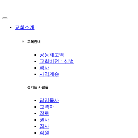
교회소개
교회안내
공동체고백
교회비전ㆍ심벌
역사
사역계승
섬기는 사람들
담임목사
교역자
장로
권사
집사
직원