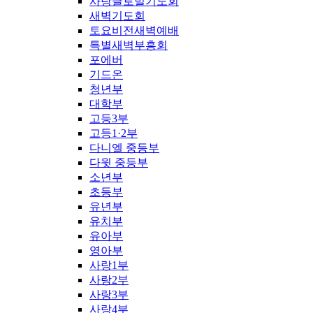
사랑글로벌기도회
새벽기도회
토요비전새벽예배
특별새벽부흥회
포에버
기드온
청년부
대학부
고등3부
고등1·2부
다니엘 중등부
다윗 중등부
소년부
초등부
유년부
유치부
유아부
영아부
사랑1부
사랑2부
사랑3부
사랑4부