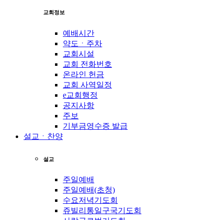
교회정보
예배시간
약도ㆍ주차
교회시설
교회 전화번호
온라인 헌금
교회 사역일정
e교회행정
공지사항
주보
기부금영수증 발급
설교ㆍ찬양
설교
주일예배
주일예배(초청)
수요저녁기도회
쥬빌리통일구국기도회