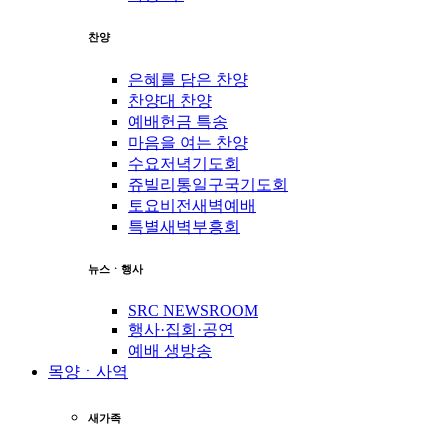
찬양
은혜를 담은 찬양
찬양대 찬양
예배헌금 특송
마음을 여는 찬양
수요저녁기도회
쥬빌리통일구국기도회
토요비전새벽예배
특별새벽부흥회
뉴스ㆍ행사
SRC NEWSROOM
행사·집회·공연
예배 생방송
목양ㆍ사역
새가족