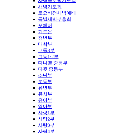
사랑글로벌기도회
새벽기도회
토요비전새벽예배
특별새벽부흥회
포에버
기드온
청년부
대학부
고등3부
고등1·2부
다니엘 중등부
다윗 중등부
소년부
초등부
유년부
유치부
유아부
영아부
사랑1부
사랑2부
사랑3부
사랑4부