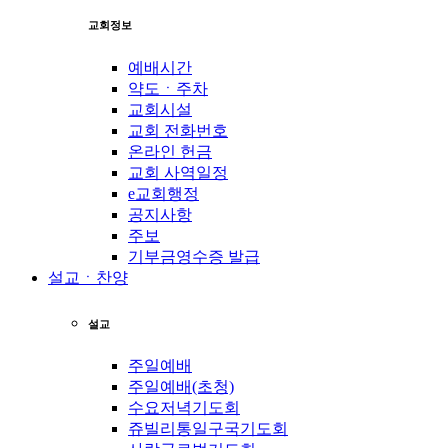
교회정보
예배시간
약도ㆍ주차
교회시설
교회 전화번호
온라인 헌금
교회 사역일정
e교회행정
공지사항
주보
기부금영수증 발급
설교ㆍ찬양
설교
주일예배
주일예배(초청)
수요저녁기도회
쥬빌리통일구국기도회