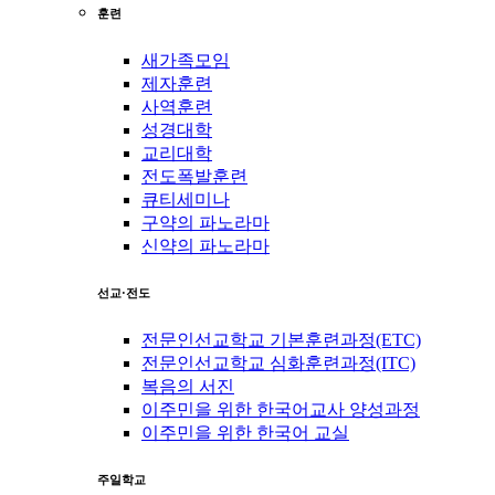
훈련
새가족모임
제자훈련
사역훈련
성경대학
교리대학
전도폭발훈련
큐티세미나
구약의 파노라마
신약의 파노라마
선교·전도
전문인선교학교 기본훈련과정(ETC)
전문인선교학교 심화훈련과정(ITC)
복음의 서진
이주민을 위한 한국어교사 양성과정
이주민을 위한 한국어 교실
주일학교