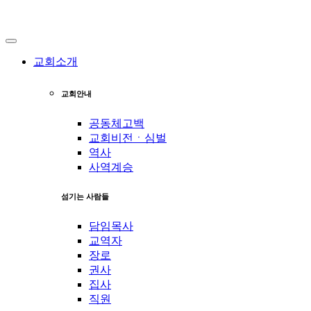
교회소개
교회안내
공동체고백
교회비전ㆍ심벌
역사
사역계승
섬기는 사람들
담임목사
교역자
장로
권사
집사
직원