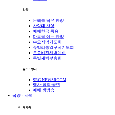
찬양
은혜를 담은 찬양
찬양대 찬양
예배헌금 특송
마음을 여는 찬양
수요저녁기도회
쥬빌리통일구국기도회
토요비전새벽예배
특별새벽부흥회
뉴스ㆍ행사
SRC NEWSROOM
행사·집회·공연
예배 생방송
목양ㆍ사역
새가족