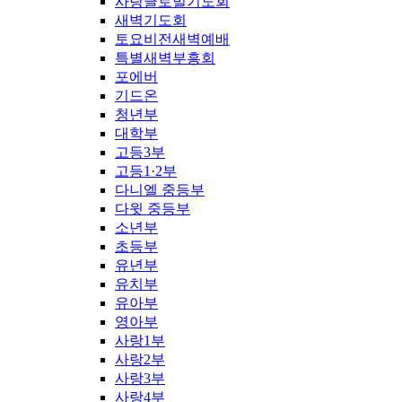
사랑글로벌기도회
새벽기도회
토요비전새벽예배
특별새벽부흥회
포에버
기드온
청년부
대학부
고등3부
고등1·2부
다니엘 중등부
다윗 중등부
소년부
초등부
유년부
유치부
유아부
영아부
사랑1부
사랑2부
사랑3부
사랑4부