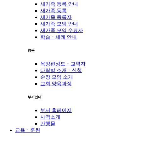
새가족 등록 안내
새가족 등록
새가족 등록자
새가족 모임 안내
새가족 모임 수료자
학습ㆍ세례 안내
양육
목양편성도ㆍ교역자
다락방 소개ㆍ신청
순장 모임 소개
교회 양육과정
부서안내
부서 홈페이지
사역소개
간행물
교육ㆍ훈련