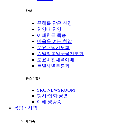
찬양
은혜를 담은 찬양
찬양대 찬양
예배헌금 특송
마음을 여는 찬양
수요저녁기도회
쥬빌리통일구국기도회
토요비전새벽예배
특별새벽부흥회
뉴스ㆍ행사
SRC NEWSROOM
행사·집회·공연
예배 생방송
목양ㆍ사역
새가족