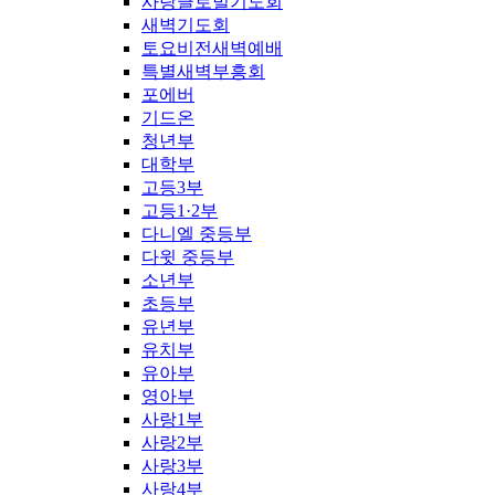
사랑글로벌기도회
새벽기도회
토요비전새벽예배
특별새벽부흥회
포에버
기드온
청년부
대학부
고등3부
고등1·2부
다니엘 중등부
다윗 중등부
소년부
초등부
유년부
유치부
유아부
영아부
사랑1부
사랑2부
사랑3부
사랑4부