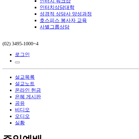
인터치 워크샵
인터치상담대학
성경적 상담사 양성과정
호스피스 봉사자 교육
사별그룹상담
(02) 3495-1000~4
로그인
설교목록
설교노트
온라인 헌금
은혜 게시판
공유
비디오
오디오
실황