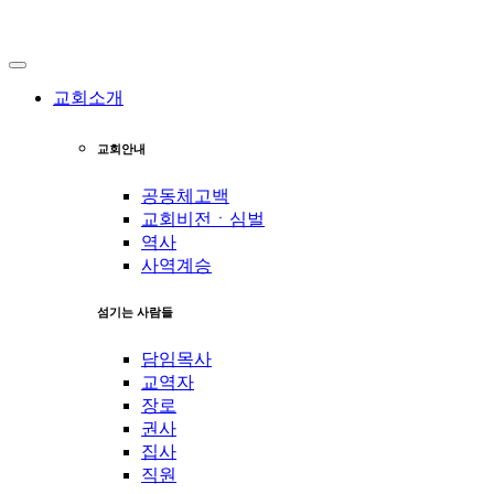
교회소개
교회안내
공동체고백
교회비전ㆍ심벌
역사
사역계승
섬기는 사람들
담임목사
교역자
장로
권사
집사
직원