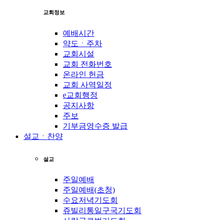
교회정보
예배시간
약도ㆍ주차
교회시설
교회 전화번호
온라인 헌금
교회 사역일정
e교회행정
공지사항
주보
기부금영수증 발급
설교ㆍ찬양
설교
주일예배
주일예배(초청)
수요저녁기도회
쥬빌리통일구국기도회