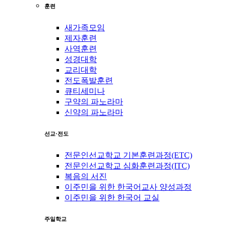
훈련
새가족모임
제자훈련
사역훈련
성경대학
교리대학
전도폭발훈련
큐티세미나
구약의 파노라마
신약의 파노라마
선교·전도
전문인선교학교 기본훈련과정(ETC)
전문인선교학교 심화훈련과정(ITC)
복음의 서진
이주민을 위한 한국어교사 양성과정
이주민을 위한 한국어 교실
주일학교