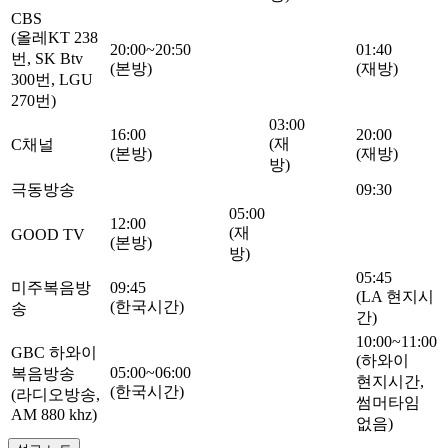
CBS
(올레KT 238
20:00~
20:50
01:40
번, SK Btv
(본방)
(재방)
300번, LGU
270번)
03:00
16:00
20:00
(재
C채널
(본방)
(재방)
방)
극동방송
09:30
05:00
12:00
(재
GOOD TV
(본방)
방)
05:45
미주복음방
09:45
(LA 현지시
(한국시간)
송
간)
10:00~
11:00
GBC 하와이
(하와이
05:00~
06:00
복음방송
현지시간,
(한국시간)
(라디오방송,
썸머타임
AM 880 khz)
없음)