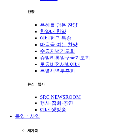
찬양
은혜를 담은 찬양
찬양대 찬양
예배헌금 특송
마음을 여는 찬양
수요저녁기도회
쥬빌리통일구국기도회
토요비전새벽예배
특별새벽부흥회
뉴스ㆍ행사
SRC NEWSROOM
행사·집회·공연
예배 생방송
목양ㆍ사역
새가족