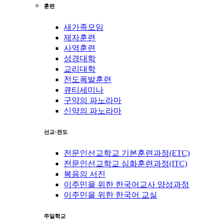
훈련
새가족모임
제자훈련
사역훈련
성경대학
교리대학
전도폭발훈련
큐티세미나
구약의 파노라마
신약의 파노라마
선교·전도
전문인선교학교 기본훈련과정(ETC)
전문인선교학교 심화훈련과정(ITC)
복음의 서진
이주민을 위한 한국어교사 양성과정
이주민을 위한 한국어 교실
주일학교