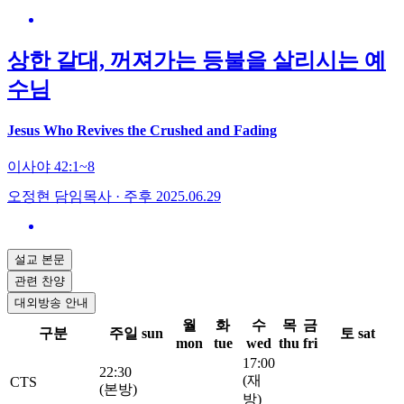
상한 갈대, 꺼져가는 등불을 살리시는 예
수님
Jesus Who Revives the Crushed and Fading
이사야 42:1~8
오정현 담임목사 · 주후 2025.06.29
설교 본문
관련 찬양
대외방송 안내
월
화
수
목
금
구분
주일
sun
토
sat
mon
tue
wed
thu
fri
17:00
22:30
(재
CTS
(본방)
방)