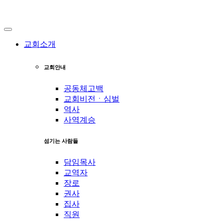
교회소개
교회안내
공동체고백
교회비전ㆍ심벌
역사
사역계승
섬기는 사람들
담임목사
교역자
장로
권사
집사
직원