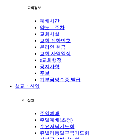
교회정보
예배시간
약도ㆍ주차
교회시설
교회 전화번호
온라인 헌금
교회 사역일정
e교회행정
공지사항
주보
기부금영수증 발급
설교ㆍ찬양
설교
주일예배
주일예배(초청)
수요저녁기도회
쥬빌리통일구국기도회