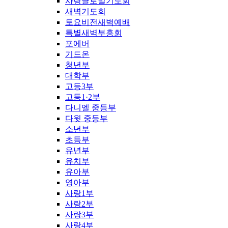
사랑글로벌기도회
새벽기도회
토요비전새벽예배
특별새벽부흥회
포에버
기드온
청년부
대학부
고등3부
고등1·2부
다니엘 중등부
다윗 중등부
소년부
초등부
유년부
유치부
유아부
영아부
사랑1부
사랑2부
사랑3부
사랑4부