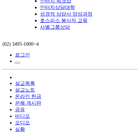
인터치 워크샵
인터치상담대학
성경적 상담사 양성과정
호스피스 봉사자 교육
사별그룹상담
(02) 3495-1000~4
로그인
설교목록
설교노트
온라인 헌금
은혜 게시판
공유
비디오
오디오
실황